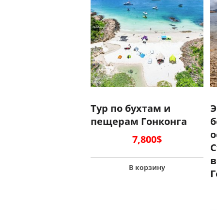
Тур по бухтам и
Э
пещерам Гонконга
б
о
7,800
$
С
в
В корзину
Г