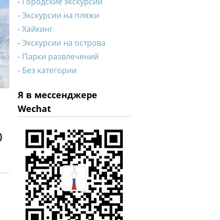
Городские экскурсии
Экскурсии на пляжи
Хайкинг
Экскурсии на острова
Парки развлечений
Без категории
Я в мессенджере
Wechat
)