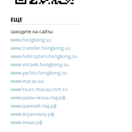
ЕЩЕ
заходите на сайты
www.hongkong.su
www.transfer.hongkong.su
www.helicopters.hongkong.su
www.vistavki.hongkong.su
www.yachts.hongkong.su
www.macau.su
www.tours.macau.com.ru
www.шэньчжэнь-гид.рф
www.шанхай-гид.рф
www.вгуанчжоу.рф
www.яншо.рф