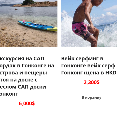
кскурсия на САП
Вейк серфинг в
ордах в Гонконге на
Гонконге вейк серф
строва и пещеры
Гонконг (цена в HKD
тоя на доске с
2,300
$
еслом САП доски
онконг
В корзину
6,000
$