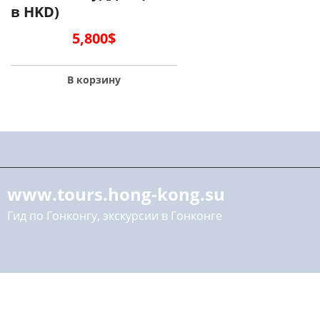
в HKD)
5,800
$
В корзину
www.tours.hong-kong.su
Гид по Гонконгу, экскурсии в Гонконге